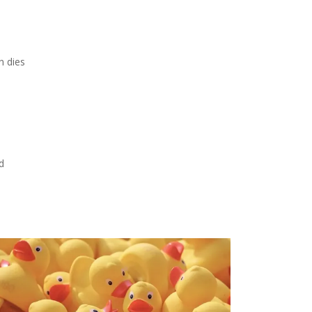
n dies
d