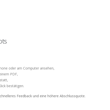
ots
hone oder am Computer ansehen,
n einem PDF,
tatt,
ick bestätigen.
schnelleres Feedback und eine höhere Abschlussquote.