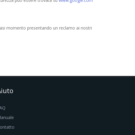
sicurezza può essere trovata su
www.google.com
lsiasi momento presentando un reclamo ai nostri
.
Aiuto
AQ
anuale
ontatto