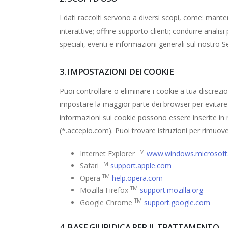
I dati raccolti servono a diversi scopi, come: mantene
interattive; offrire supporto clienti; condurre analisi
speciali, eventi e informazioni generali sul nostro S
3. IMPOSTAZIONI DEI COOKIE
Puoi controllare o eliminare i cookie a tua discrez
impostare la maggior parte dei browser per evitare c
informazioni sui cookie possono essere inserite in
(*.accepio.com). Puoi trovare istruzioni per rimuover
TM
Internet Explorer
www.windows.microsof
TM
Safari
support.apple.com
TM
Opera
help.opera.com
TM
Mozilla Firefox
support.mozilla.org
TM
Google Chrome
support.google.com
4. BASE GIURIDICA PER IL TRATTAMENTO