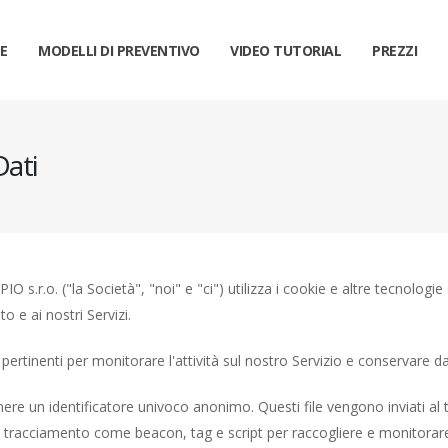
E
MODELLI DI PREVENTIVO
VIDEO TUTORIAL
PREZZI
Dati
s.r.o. ("la Società", "noi" e "ci") utilizza i cookie e altre tecnologie
to e ai nostri Servizi.
pertinenti per monitorare l'attività sul nostro Servizio e conservare dat
enere un identificatore univoco anonimo. Questi file vengono inviati a
di tracciamento come beacon, tag e script per raccogliere e monitorare i