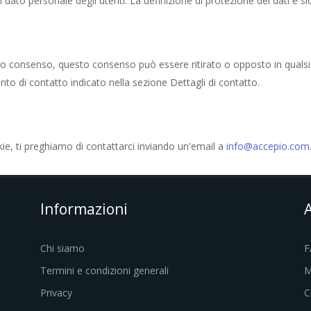
n dato personale degli utenti. La definizione di protezione dei dati e 
el tuo consenso, questo consenso può essere ritirato o opposto in qua
to di contatto indicato nella sezione Dettagli di contatto.
ie, ti preghiamo di contattarci inviando un'email a
info@accepio.com
Informazioni
Chi siamo
F
Termini e condizioni generali
M
Privacy
C