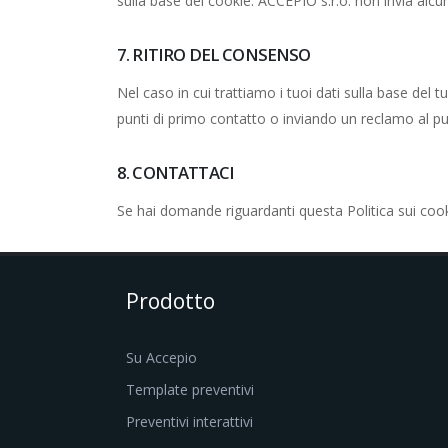
sulla base dei cookie. ACCEPIO s.r.o. non invia alcu
7. RITIRO DEL CONSENSO
Nel caso in cui trattiamo i tuoi dati sulla base d
punti di primo contatto o inviando un reclamo al pun
8. CONTATTACI
Se hai domande riguardanti questa Politica sui cook
Prodotto
Su Accepio
Template preventivi
Preventivi interattivi