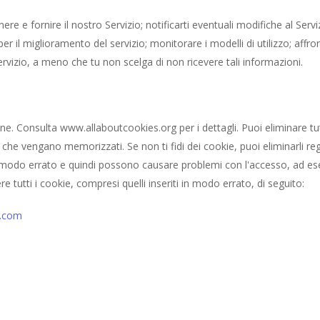
re e fornire il nostro Servizio; notificarti eventuali modifiche al Serviz
 per il miglioramento del servizio; monitorare i modelli di utilizzo; affro
ervizio, a meno che tu non scelga di non ricevere tali informazioni.
ione. Consulta www.allaboutcookies.org per i dettagli. Puoi eliminare t
he vengano memorizzati. Se non ti fidi dei cookie, puoi eliminarli rego
 modo errato e quindi possono causare problemi con l'accesso, ad ese
e tutti i cookie, compresi quelli inseriti in modo errato, di seguito:
t.com