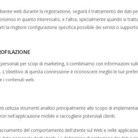
'ambiente web durante la registrazione, seguirà il trattamento dei dati 
nsenso in quanto interessato, e l'altra, specialmente quando si tratta
rirti la migliore configurazione specifica possibile dei servizi o support
PROFILAZIONE
personali per scopi di marketing, li combiniamo con informazioni sulle
m
. L'obiettivo di questa connessione è riconoscere meglio le tue prefe
e i contenuti web.
 web utilizza strumenti analitici principalmente allo scopo di implement
ori nell'applicazione mobile e raccogliere potenziali clienti.
racciamento del comportamento dell'utente sul Web e nelle applicazioni.